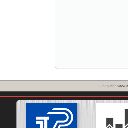
il Sito Web
www.it