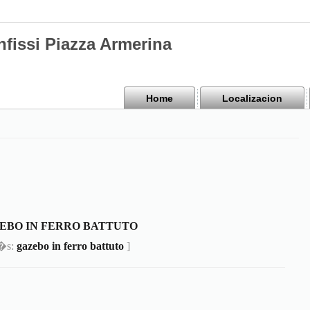
nfissi Piazza Armerina
Home
Localizacion
EBO IN FERRO BATTUTO
m�s:
gazebo in ferro battuto
]