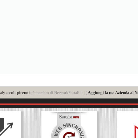
aly.ascoli-piceno.it
è membro di NetworkPortali.it | [
Aggiungi la tua Azienda al N