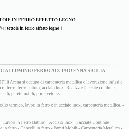
TOIE IN FERRO EFFETTO LEGNO
m�s:
tettoie in ferro effetto legno
]
PVC ALLUMINIO FERRO ACCIAIO ENNA SICILIA
 Arena si occupa di carpenteria metallica e lavorazione infissi e
co, ferro, ferro battuto, acciaio inox. Realizza: facciate continue,
ncelli, pareti mobili, porte,vetrate.
aglio termico, lavori in ferro e in acciaio inox, carpenteria metallica. -
 - Lavori in Ferro Batturo - Acciaio Inox - Facciate Continue -
 in ferro - Cancelli in ferro - Pareti Mobili - Carpenteria Metallica -