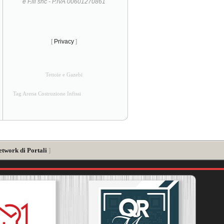
e F.lli snc - P.IVA 00601270861
[
Privacy
]
Tettoie e Gazebi
Tag Arena Costruzione Infissi
etwork di Portali
]