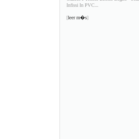
Infissi In PVC...
[
leer m�s
]