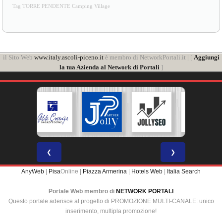
Tag TORRE PENDENTE Camping Village
il Sito Web
www.italy.ascoli-piceno.it
è membro di NetworkPortali.it | [
Aggiungi
la tua Azienda al Network di Portali
]
❮
❯
AnyWeb
|
Pisa
Online |
Piazza Armerina
|
Hotels Web
|
Italia Search
Portale Web membro di
NETWORK PORTALI
Questo portale aderisce al progetto di PROMOZIONE MULTI-CANALE: unico
inserimento, multipla promozione!