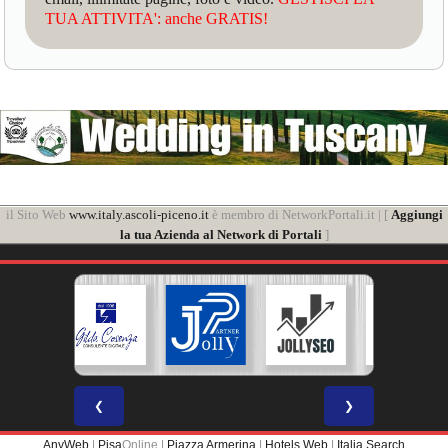
TUA ATTIVITA': anche GRATIS!
il Sito Web
www.italy.ascoli-piceno.it
è membro di NetworkPortali.it | [
Aggiungi
la tua Azienda al Network di Portali
]
❮
❯
AnyWeb
|
Pisa
Online |
Piazza Armerina
|
Hotels Web
|
Italia Search