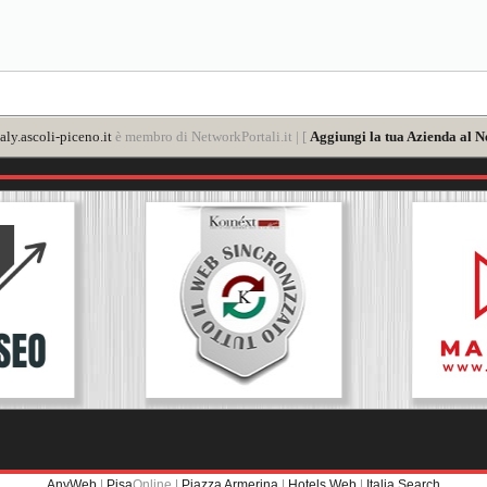
aly.ascoli-piceno.it
è membro di NetworkPortali.it | [
Aggiungi la tua Azienda al N
AnyWeb
|
Pisa
Online |
Piazza Armerina
|
Hotels Web
|
Italia Search