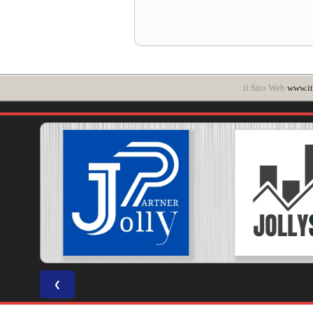
il Sito Web
www.it
❮