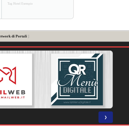
Tag Hotel Esempio
etwork di Portali
]
❯