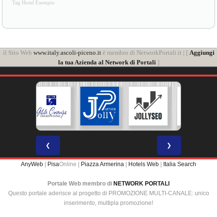
Tag Hotel Esempio
il Sito Web
www.italy.ascoli-piceno.it
è membro di NetworkPortali.it | [
Aggiungi
la tua Azienda al Network di Portali
]
❮
❯
AnyWeb
|
Pisa
Online |
Piazza Armerina
|
Hotels Web
|
Italia Search
Portale Web membro di
NETWORK PORTALI
Questo portale aderisce al progetto di PROMOZIONE MULTI-CANALE: unico
inserimento, multipla promozione!