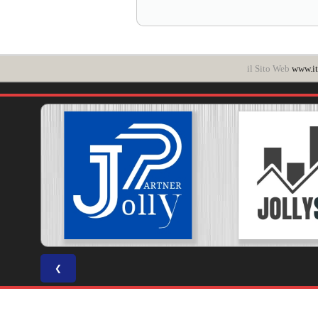
il Sito Web
www.it
❮