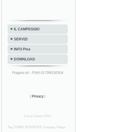
IL CAMPEGGIO
SERVIZI
INFO Pisa
DOWNLOAD
Fragest srl - P.IVA 01799530504
[
Privacy
]
Lucca Comics 2015
Tag TORRE PENDENTE Camping Village