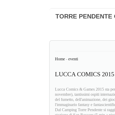
TORRE PENDENTE Ca
Home
-
eventi
LUCCA COMICS 2015
Lucca Comics & Games 2015 sta per to
novembre), tantissimi ospiti internaz
del fumetto, dell'animazione, dei gioch
l'immaginario fantasy e fantascientifi
Dal Camping Torre Pendente si raggiu
stazione di San Rossore (5 min a pied