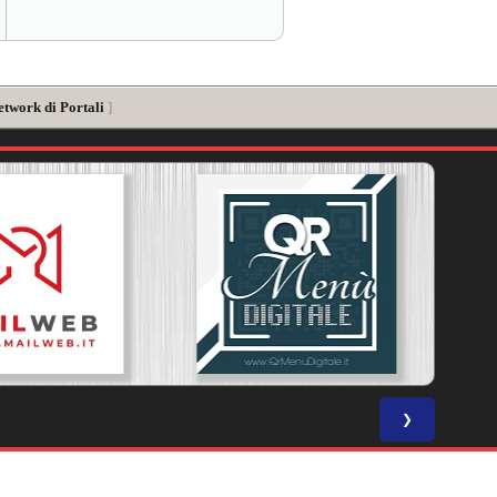
etwork di Portali
]
❯