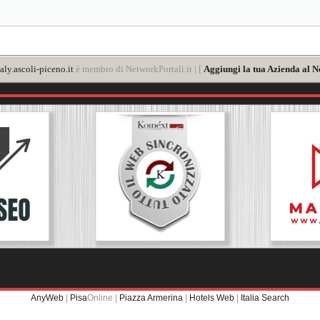
aly.ascoli-piceno.it
è membro di NetworkPortali.it | [
Aggiungi la tua Azienda al N
AnyWeb
|
Pisa
Online |
Piazza Armerina
|
Hotels Web
|
Italia Search