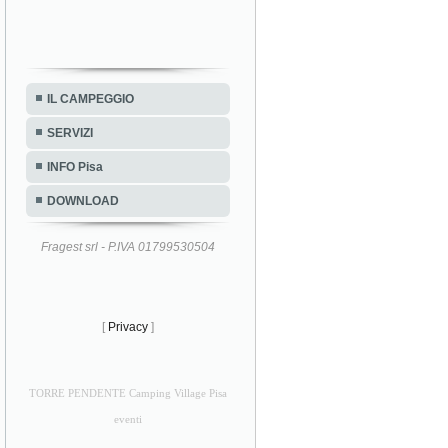
IL CAMPEGGIO
SERVIZI
INFO Pisa
DOWNLOAD
Fragest srl - P.IVA 01799530504
[
Privacy
]
TORRE PENDENTE Camping Village Pisa
eventi