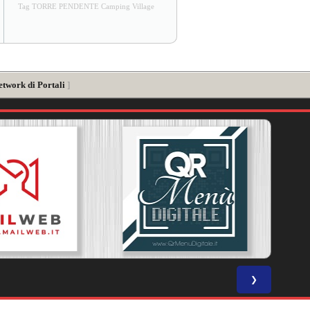
Tag TORRE PENDENTE Camping Village
etwork di Portali
]
❯