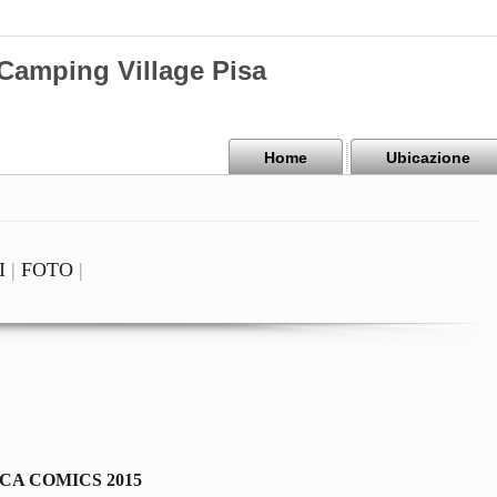
mping Village Pisa
Home
Ubicazione
I
|
FOTO
|
CA COMICS 2015