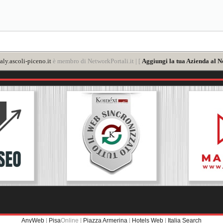
aly.ascoli-piceno.it
è membro di NetworkPortali.it | [
Aggiungi la tua Azienda al N
AnyWeb
|
Pisa
Online |
Piazza Armerina
|
Hotels Web
|
Italia Search