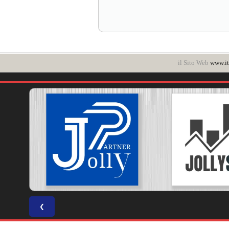
il Sito Web
www.it
❮