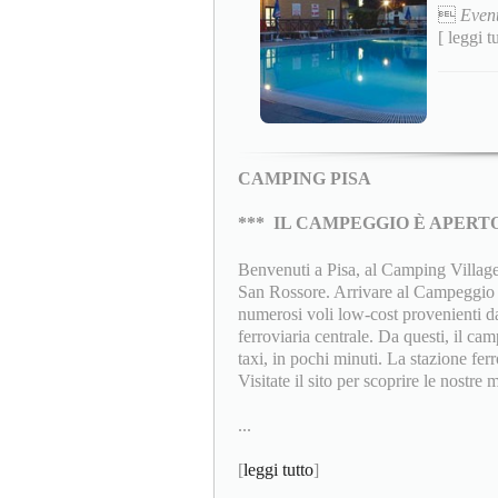

Event
[ leggi t
CAMPING PISA
***
IL CAMPEGGIO È APERTO
Benvenuti a Pisa, al Camping Village 
San Rossore. Arrivare al Campeggio è
numerosi voli low-cost provenienti dal
ferroviaria centrale. Da questi, il c
taxi, in pochi minuti. La stazione fer
Visitate il sito per scoprire le nostre m
...
[
leggi tutto
]