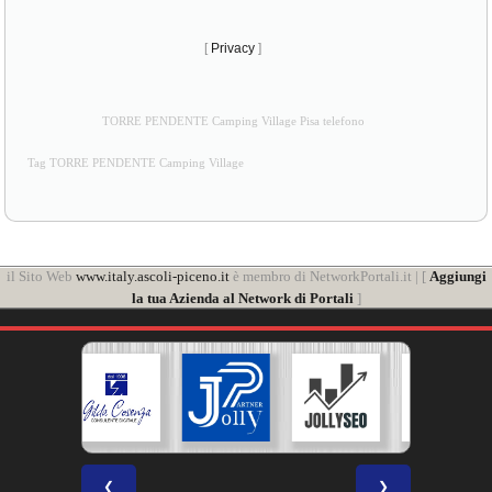
[
Privacy
]
TORRE PENDENTE Camping Village Pisa telefono
Tag TORRE PENDENTE Camping Village
il Sito Web
www.italy.ascoli-piceno.it
è membro di NetworkPortali.it | [
Aggiungi
la tua Azienda al Network di Portali
]
❮
❯