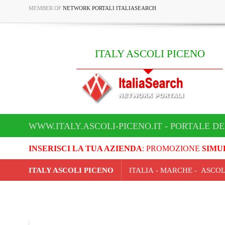
MEMBER OF
NETWORK PORTALI ITALIASEARCH
ITALY ASCOLI PICENO
WWW.ITALY.ASCOLI-PICENO.IT - PORTALE DE
INSERISCI LA TUA AZIENDA
: PROMOZIONE
SIMU
ITALY ASCOLI PICENO
ITALIA - MARCHE - ASCO