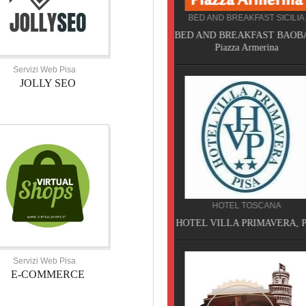
BED AND BREAKFAST SICILIA
CAMPEGGIO TOSCANA
BED AND BREAKFAST BAOBAB,
TORRE PENDENTE CAMP
Piazza Armerina
VILLAGE, Pisa
Servizi Web Pisa
JOLLY SEO
HOTEL TOSCANA
SERVIZI TOSCANA
HOTEL VILLA PRIMAVERA, Pisa
VELATHRI TOUR, Casciana 
Servizi Web Pisa
E-COMMERCE