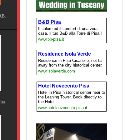
ING
Terme